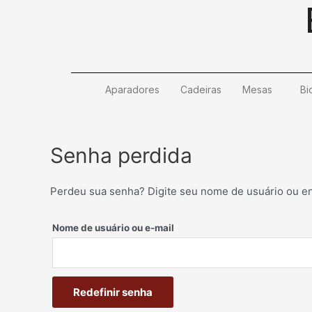
Ir
para
o
conteúdo
Aparadores
Cadeiras
Mesas
Bi
Senha perdida
Perdeu sua senha? Digite seu nome de usuário ou en
Nome de usuário ou e-mail
Redefinir senha