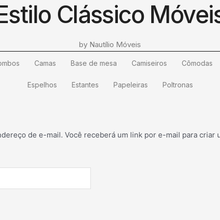
Estilo Clássico Móvei
by Nautílio Móveis
ombos
Camas
Base de mesa
Camiseiros
Cômodas
Espelhos
Estantes
Papeleiras
Poltronas
dereço de e-mail. Você receberá um link por e-mail para criar