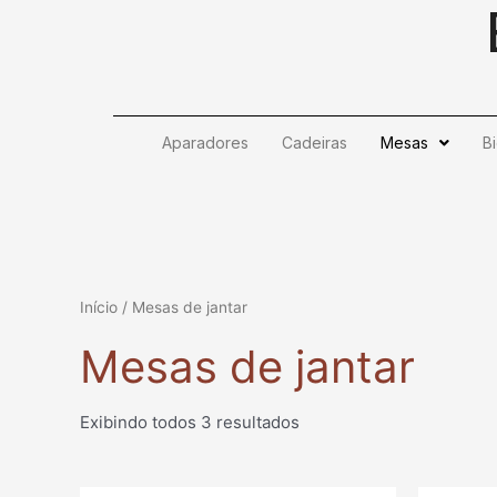
Ir
para
o
conteúdo
Aparadores
Cadeiras
Mesas
B
Início
/ Mesas de jantar
Mesas de jantar
Exibindo todos 3 resultados