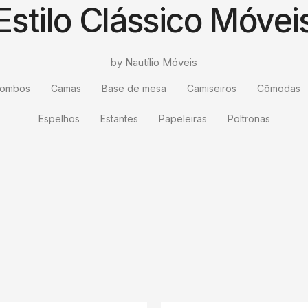
Estilo Clássico Móvei
by Nautílio Móveis
iombos
Camas
Base de mesa
Camiseiros
Cômodas
Espelhos
Estantes
Papeleiras
Poltronas