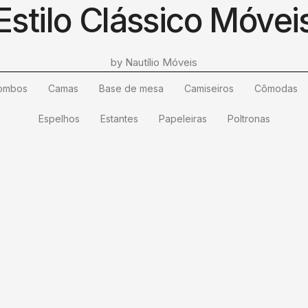
Estilo Clássico Móvei
by Nautílio Móveis
ombos
Camas
Base de mesa
Camiseiros
Cômodas
Espelhos
Estantes
Papeleiras
Poltronas