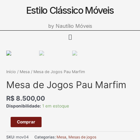
Estilo Clássico Móveis
Ir
para
o
by Nautílio Móveis
conteúdo
Menu
Mesa
de
Jogos
Pau
Início
/
Mesa
/ Mesa de Jogos Pau Marfim
Marfim
Mesa de Jogos Pau Marfim
quantidade
R$
8.500,00
Disponibilidade:
1 em estoque
Comprar
SKU:
mov04
Categorias:
Mesa
,
Mesas de jogos