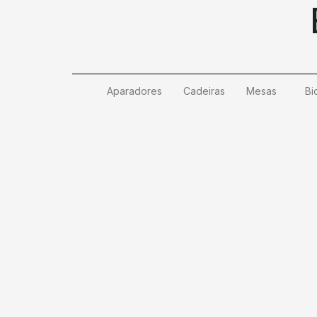
Ir
para
o
conteúdo
Aparadores
Cadeiras
Mesas
Bi