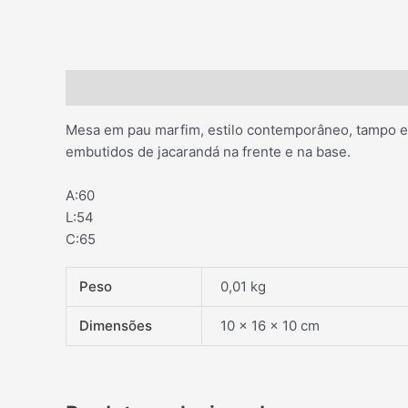
Descrição
Informação adicional
Mesa em pau marfim, estilo contemporâneo, tampo e
embutidos de jacarandá na frente e na base.
A:60
L:54
C:65
Peso
0,01 kg
Dimensões
10 × 16 × 10 cm