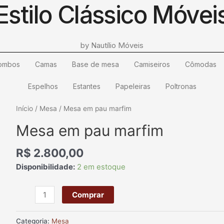
Estilo Clássico Móvei
by Nautílio Móveis
ombos
Camas
Base de mesa
Camiseiros
Cômodas
Espelhos
Estantes
Papeleiras
Poltronas
Mesa
Início
/
Mesa
/ Mesa em pau marfim
em
Mesa em pau marfim
pau
marfim
R$
2.800,00
quantidade
Disponibilidade:
2 em estoque
Comprar
Categoria:
Mesa