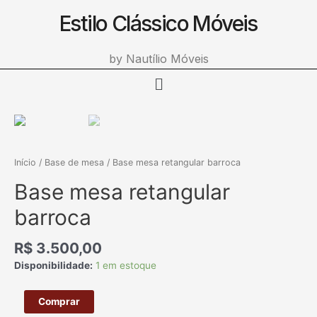
Estilo Clássico Móveis
Ir
para
o
by Nautílio Móveis
conteúdo
Menu
Base
mesa
retangular
barroca
Início
/
Base de mesa
/ Base mesa retangular barroca
quantidade
Base mesa retangular
barroca
R$
3.500,00
Disponibilidade:
1 em estoque
Comprar