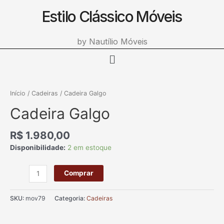
Estilo Clássico Móveis
Ir
para
o
by Nautílio Móveis
conteúdo
Menu
Cadeira
Galgo
Início
/
Cadeiras
/ Cadeira Galgo
quantidade
Cadeira Galgo
R$
1.980,00
Disponibilidade:
2 em estoque
Comprar
SKU:
mov79
Categoria:
Cadeiras