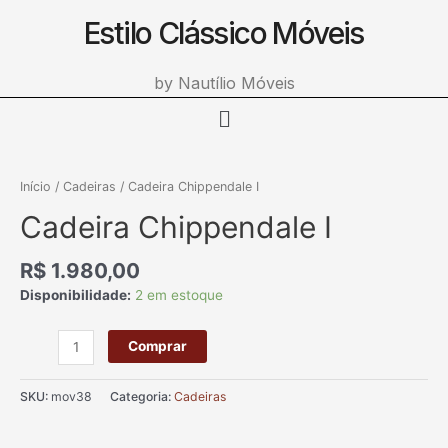
Estilo Clássico Móveis
Ir
para
o
by Nautílio Móveis
conteúdo
Menu
Cadeira
Chippendale
Início
/
Cadeiras
/ Cadeira Chippendale I
I
Cadeira Chippendale I
quantidade
R$
1.980,00
Disponibilidade:
2 em estoque
Comprar
SKU:
mov38
Categoria:
Cadeiras