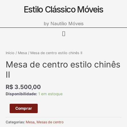
Estilo Clássico Móveis
Ir
para
o
by Nautílio Móveis
conteúdo
Menu
Mesa
de
Início
/
Mesa
/ Mesa de centro estilo chinês II
centro
Mesa de centro estilo chinês
estilo
chinês
II
II
quantidade
R$
3.500,00
Disponibilidade:
1 em estoque
Comprar
Categorias:
Mesa
,
Mesas de centro