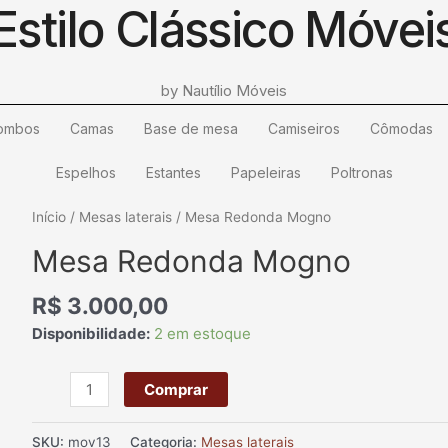
Estilo Clássico Móvei
by Nautílio Móveis
ombos
Camas
Base de mesa
Camiseiros
Cômodas
Espelhos
Estantes
Papeleiras
Poltronas
Mesa
Início
/
Mesas laterais
/ Mesa Redonda Mogno
Redonda
Mesa Redonda Mogno
Mogno
quantidade
R$
3.000,00
Disponibilidade:
2 em estoque
Comprar
SKU:
mov13
Categoria:
Mesas laterais