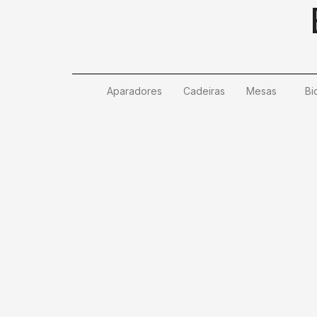
Ir
para
o
conteúdo
Aparadores
Cadeiras
Mesas
Bi