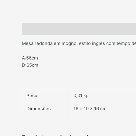
Descrição
Informação adicional
Mesa redonda em mogno, estilo inglês com tempo de
A:56cm
D:65cm
Peso
0,01 kg
Dimensões
16 × 10 × 16 cm